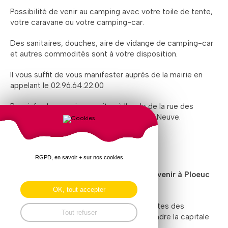
Possibilité de venir au camping avec votre toile de tente,
votre caravane ou votre camping-car.
Des sanitaires, douches, aire de vidange de camping-car
et autres commodités sont à votre disposition.
Il vous suffit de vous manifester auprès de la mairie en
appelant le 02.96.64.22.00
Pour info :
le camping se situe à l'angle de la rue des
Frères Radenac et de la rue de la Clôture Neuve.
Organisez votre covoiturage ...
RGPD, en savoir + sur nos cookies
Pourquoi pas faire du covoiturage pour venir à Ploeuc
Sur Lié
OK, tout accepter
Inscrivez-vous sur le site de Ticoto et faites des
Tout refuser
économies en vous regroupant pour rejoindre la capitale
bretonne du plant de pommes de terre.